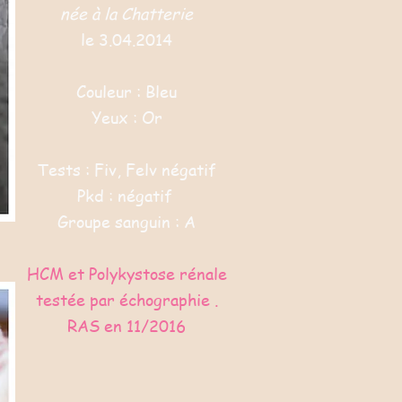
née à la Chatterie
le 3.04.2014
Couleur : Bleu
Yeux : Or
Tests : Fiv, Felv négatif
Pkd : négatif
Groupe sanguin : A
HCM et Polykystose rénale
testée par échographie .
RAS en 11/2016