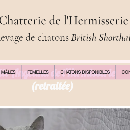
Chatterie de l'Hermisserie
levage de chatons
British Shortha
lie Angelina de l'Hermisserie
MÂLES
FEMELLES
CHATONS DISPONIBLES
CON
(retraitée)