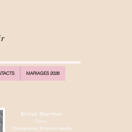
ir
TACTS
MARIAGES 2026
British Shorthair
Titre :
Championne Internationale