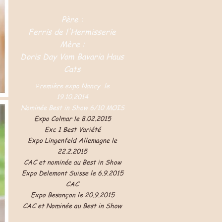
Père :
Ferris de l'Hermisserie
Mère :
Doris Day Vom Bavaria Haus
Cats
remière expo Nancy le
P
19.10.2014
Nominée Best in Show 6/10 MOIS
Expo Colmar le 8.02.2015
Exc 1 Best Variété
Expo Lingenfeld Allemagne le
22.2.2015
CAC et nominée au Best in Show
Expo Delemont Suisse le 6.9.2015
CAC
Expo Besançon le 20.9.2015
CAC et Nominée au Best in Show