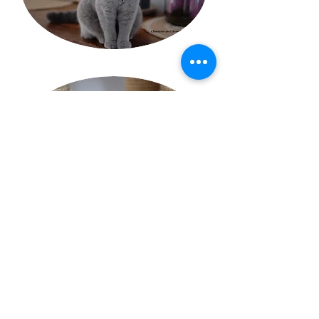
Chatterie de l'Hermisserie
Mail :
chatteriedelhermisserie@orange.fr
Port :
06.81.84.80.23
FRANCE